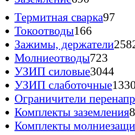
Термитная сварка
97
Токоотводы
166
Зажимы, держатели
258
Молниеотводы
723
УЗИП силовые
3044
УЗИП слаботочные
133
Ограничители перенап
Комплекты заземления
Комплекты молниезащ