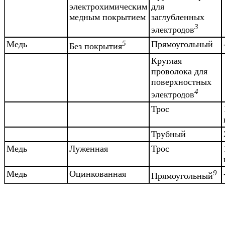
электрохимическим
для
медным покрытием
заглубленных
3
электродов
Медь
5
Прямоугольный
Без покрытия
Круглая
проволока для
поверхностных
4
электродов
Трос
Трубный
Медь
Луженная
Трос
Медь
Оцинкованная
9
Прямоугольный