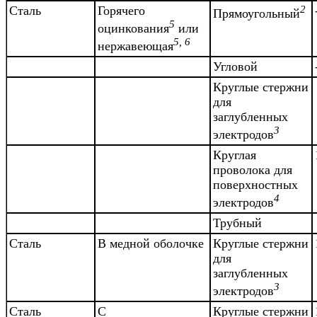
Сталь
Горячего
2
Прямоугольный
5
оцинкования
или
5, 6
нержавеющая
Угловой
Круглые стержни
для
заглубленных
3
электродов
Круглая
проволока для
поверхностных
4
электродов
Трубный
Сталь
В медной оболочке
Круглые стержни
для
заглубленных
3
электродов
Сталь
С
Круглые стержни